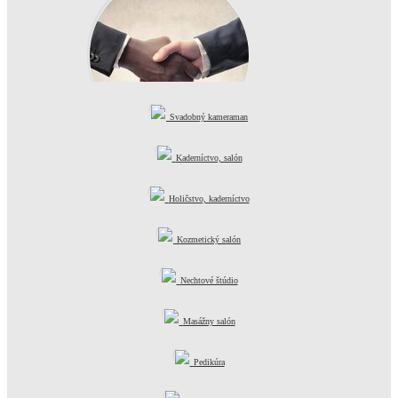
Svadobný kameraman
Kvalitné služby
Kaderníctvo, salón
Holičstvo, kaderníctvo
Kozmetický salón
Nechtové štúdio
Masážny salón
Pedikúra