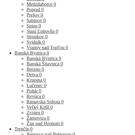
Medzilaborce
0
Poprad
0
Prešov
0
Sabinov
0
Snina
0
Stará Ľubovňa
0
Stropkov
0
Svidník
0
Vranov nad Topľou
0
Banská Bystrica
0
Banská Bystrica
0
Banská Štiavnica
0
Brezno
0
Detva
0
Krupina
0
Lučenec
0
Poltár
0
Revúca
0
Rimavská Sobota
0
Veľký Krtíš
0
Zvolen
0
Žarnovica
0
Žiar nad Hronom
0
Trenčín
0
Bánovce nad Bebravou
0