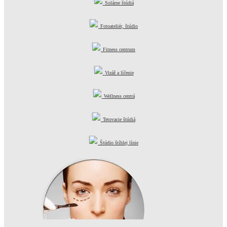
Solárne štúdiá
Fotoateliér, štúdio
Fitness centrum
Vizáž a líčenie
Wellness centrá
Tetovacie štúdiá
Štúdio štíhlej línie