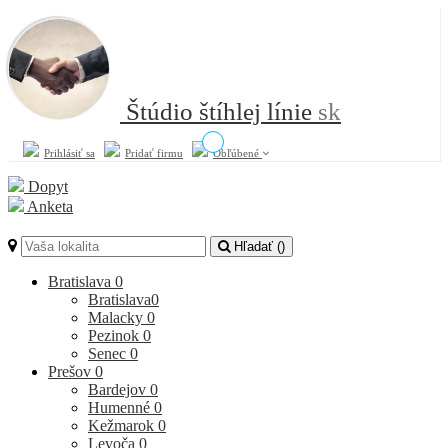
Štúdio štíhlej línie
sk
Prihlásiť sa
Pridať firmu
Obľúbené
Dopyt
Anketa
Hľadať (
)
Bratislava
0
Bratislava
0
Malacky
0
Pezinok
0
Senec
0
Prešov
0
Bardejov
0
Humenné
0
Kežmarok
0
Levoča
0