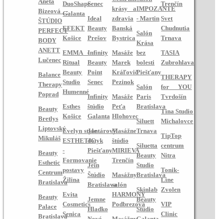
Aneta
DuoShape
Senec
Trenčín
krásy a
IMPOZANTE
Bizeová -
Galanta
Ideal
zdravia
- Martin
Svet
ŠTÚDIO
EFEKT
Beauty
Banská
Chudnutia
PERFECT
Salón
Košice
Prešov
Bystrica
Trnava
BODY
Krása
ANETT
EMMA -
Infinity
Masáže
bez
TASIA
Lučenec
Ritual
Beauty
Marek
bolesti
Zubrohlava
Beauty
Point
Kráľovič
Piešťany
Balance
THERAPY
Studio
Senec
Pezinok
Therapy
Salón
for YOU
Humenné
Poprad
Infinity
Masáže
Paris
Tvrdošín
Esthes
štúdio
Peťa
Bratislava
Beauty
Tina Studio
Košice
Galanta
Hlohovec
Bretlys
Siluett
Michalovce
Liptovský
Evelyn style
Jantárový
Masážne
Trnava
TipTop
Mikuláš
ESTHETIC
dotyk
štúdio
Siluetta
centrum
-
Piešťany
MIRIEVA
Beauty
Beauty
Nitra
Formovanie
Trenčín
Esthetic
Jein
Studio
postavy
Tonik-
Centrum
Štúdio
Masážny
Bratislava
Žilina
Line
Bratislava
Bratislava
salón
Skinlab
Zvolen
Evita
HARMONY
Beauty
Jemne
Beauty
Cosmetics
Podbrezová
VIP
Palace
Hladko
Studio
Senica
Clinic
Bratislava
Nové
Masážny
Galanta