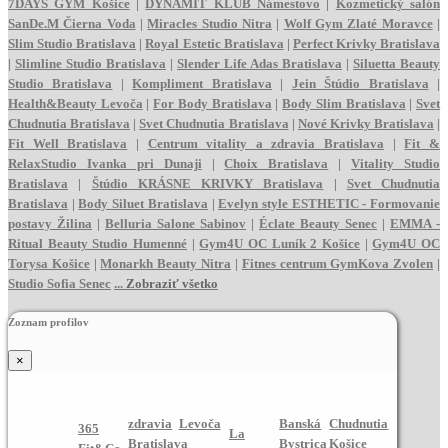
7DAYS GYM Košice
|
DYNAMIT KLUB Námestovo
|
Kozmetický salón
SanDe.M Čierna Voda
|
Miracles Studio Nitra
|
Wolf Gym Zlaté Moravce
|
Slim Studio Bratislava
|
Royal Estetic Bratislava
|
Perfect Krivky Bratislava
|
Slimline Studio Bratislava
|
Slender Life Adas Bratislava
|
Siluetta Beauty
Studio Bratislava
|
Kompliment Bratislava
|
Jein Štúdio Bratislava
|
Health&Beauty Levoča
|
For Body Bratislava
|
Body Slim Bratislava
|
Svet
Chudnutia Bratislava
|
Svet Chudnutia Bratislava
|
Nové Krivky Bratislava
|
Fit Well Bratislava
|
Centrum vitality a zdravia Bratislava
|
Fit &
RelaxStudio Ivanka pri Dunaji
|
Choix Bratislava
|
Vitality Studio
Bratislava
|
Štúdio KRÁSNE KRIVKY Bratislava
|
Svet Chudnutia
Bratislava
|
Body Siluet Bratislava
|
Evelyn style ESTHETIC - Formovanie
postavy Žilina
|
Belluria Salone Sabinov
|
Éclate Beauty Senec
|
EMMA -
Ritual Beauty Studio Humenné
|
Gym4U OC Luník 2 Košice
|
Gym4U OC
Torysa Košice
|
Monarkh Beauty Nitra
|
Fitnes centrum GymKova Zvolen
|
Studio Sofia Senec
...
Zobraziť všetko
Zoznam profilov
×
zdravia
Levoča
Banská
Chudnutia
365
La
Bratislava
Bystrica
Košice