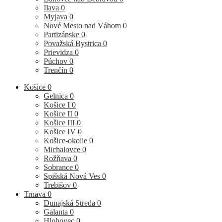
Ilava
0
Myjava
0
Nové Mesto nad Váhom
0
Partizánske
0
Považská Bystrica
0
Prievidza
0
Púchov
0
Trenčín
0
Košice
0
Gelnica
0
Košice I
0
Košice II
0
Košice III
0
Košice IV
0
Košice-okolie
0
Michalovce
0
Rožňava
0
Sobrance
0
Spišská Nová Ves
0
Trebišov
0
Trnava
0
Dunajská Streda
0
Galanta
0
Hlohovec
0