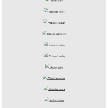
Štúdia krásy
Tetovacie štúdio
Wellness centrum
Dámske kaderníctvo
Krajčírsky salón
Nechtové štúdio
Salóny krásy
Video kameraman
Relaxačné centrá
Solárne štúdio