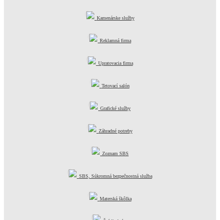
Kamenárske služby
Reklamná firma
Upratovacia firma
Tetovací salón
Grafické služby
Záhradné potreby
Zoznam SBS
SBS, Súkromná bezpečnostná služba
Materská škôlka