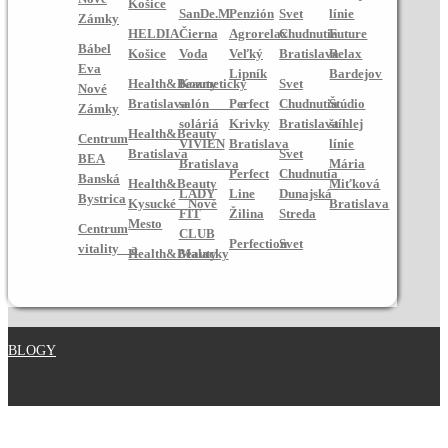
Košice
SanDe.M
Penzión
Svet
línie
Zámky
HELDIA
Čierna
Agrorelax
Chudnutia
Future
Bábel
Košice
Voda
Veľký
Bratislava
Relax
Eva
Lipník
Bardejov
Health&Beauty
Kozmetický
Svet
Nové
Bratislava
salón a
Perfect
Chudnutia
Štúdio
Zámky
soláriá
Krivky
Bratislava
štíhlej
Health&Beauty
Centrum
VIVIEN
Bratislava
línie
Bratislava
Svet
BEA
Bratislava
Mária
Perfect
Chudnutia
Banská
Health&Beauty
Miťková
LADY
Line
Dunajská
Bystrica
Kysucké Nové
Bratislava
FIT
Žilina
Streda
Mesto
Centrum
CLUB
Perfection
Svet
vitality a
Health&Beauty
Malacky
BLOGY