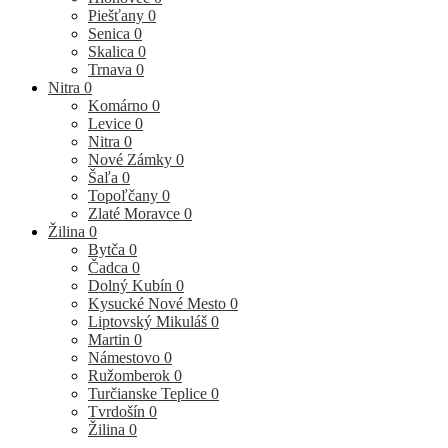
Piešťany
0
Senica
0
Skalica
0
Trnava
0
Nitra
0
Komárno
0
Levice
0
Nitra
0
Nové Zámky
0
Šaľa
0
Topoľčany
0
Zlaté Moravce
0
Žilina
0
Bytča
0
Čadca
0
Dolný Kubín
0
Kysucké Nové Mesto
0
Liptovský Mikuláš
0
Martin
0
Námestovo
0
Ružomberok
0
Turčianske Teplice
0
Tvrdošín
0
Žilina
0