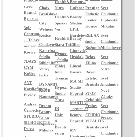
Fit&Co-
Health&Beauty
Femme...
stred
Choix
Nitra
Lučenec
Prestige
Svet
Banská
Bratislava
Esthetic
Chudnutia
Health&Beauty
Laser
Bystrica
Center
Liptovský
City
Spišská Nová
Studio
Košice
Mikuláš
3ple
Welness
Ves
EPIL
Centrum
Košice
Bardejov
RELAX
Svet
Health&Beauty
- Telové
štúdio
Chudnutia
Csudayová
Stará Turá
Lilien
ošetrenia
Ružomberok
Michalovce
Katarína -
Liptovský
Košice
Hypoxi
Štúdio
Hrádok
Relax
Svet
- Štúdio
7DAYS
štíhlej línie
Žilina
Chudnutia
štíhlej
Lineal
GYM
Veľký
Nitra
línie
Košice
Royal
Košice
Krtíš
Trenčín
Estetic
Svet
MA MI
ANT
DYNAMIT
Bratislava
Chudnutia
Hypoxi
Studio
Kardiofitness
KLUB
Nové
Štúdio
Poprad
STOP
Prešov
Námestovo
Zámky
Nitra
Celulitíde
MARTINI
Andrea
Dream
Prešov
Svet
IN
- center of
Černecká
Beauty
Chudnutia
Hair
beauty
STUDIO
STUDIO
Salon
Prešov
&
Poprad
VITALITY
SILHOUETTE
Liptovský
Beauty
Bratislava
Svet
Detva
Mikuláš
MV
salon
Chudnutia
Centrum
Salon