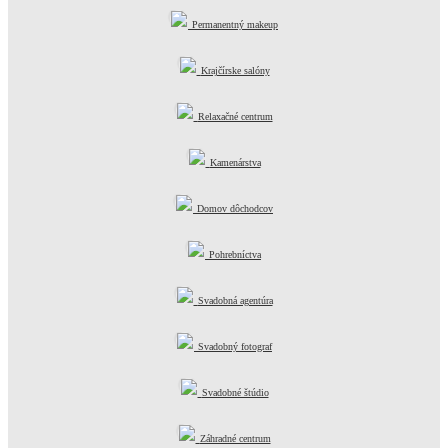
Permanentný makeup
Plastická chirurgia
Krajčírske salóny
Relaxačné centrum
Kamenárstva
Domov dôchodcov
Pohrebníctva
Svadobná agentúra
Svadobný fotograf
Svadobné štúdio
Záhradné centrum