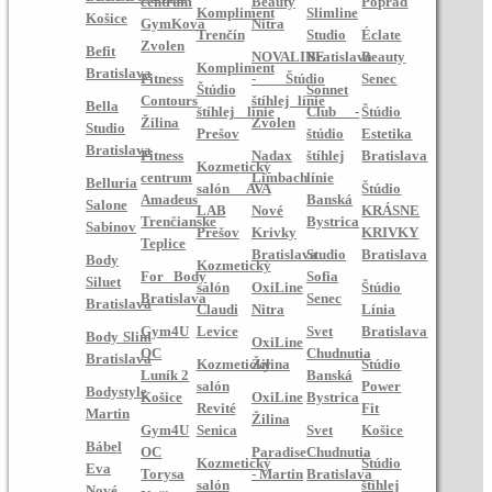
centrum
Beauty
Poprad
Kompliment
Slimline
Košice
GymKova
Nitra
Trenčín
Studio
Éclate
Zvolen
Befit
NOVALINE
Bratislava
Beauty
Kompliment
Bratislava
Fitness
- Štúdio
Senec
Štúdio
Sonnet
Contours
štíhlej línie
Bella
štíhlej línie
Club -
Štúdio
Žilina
Zvolen
Studio
Prešov
štúdio
Estetika
Bratislava
Fitness
Nadax
štíhlej
Bratislava
Kozmetický
centrum
Limbach
línie
Belluria
salón AVA
Štúdio
Amadeus
Banská
Salone
LAB
Nové
KRÁSNE
Trenčianske
Bystrica
Sabinov
Prešov
Krivky
KRIVKY
Teplice
Bratislava
Studio
Bratislava
Body
Kozmetický
For Body
Sofia
Siluet
salón
OxiLine
Štúdio
Bratislava
Senec
Bratislava
Claudi
Nitra
Línia
Gym4U
Levice
Svet
Bratislava
Body Slim
OxiLine
OC
Chudnutia
Bratislava
Kozmetický
Žilina
Štúdio
Luník 2
Banská
salón
Power
Bodystyle
Košice
OxiLine
Bystrica
Revité
Fit
Martin
Žilina
Gym4U
Senica
Svet
Košice
Bábel
OC
Paradise
Chudnutia
Kozmetický
Štúdio
Eva
Torysa
- Martin
Bratislava
salón
štíhlej
Nové