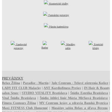
Kozmetické služby
Farmárske potraviny
Pánske kaderníctva
Gazdovské
Masážny
Estetické
Barber
potraviny
salón
klinky
PREVÁDZKY
Relax Žilina
|
Paradise - Martin
|
3ple Centrum - Telové ošetrenia Košice
|
LADY FIT CLUB Malacky
|
ANT Kardiofitness Prešov
|
IN Hair & Beauty
salon Senec
|
STUDIO VITALITY Bratislava
|
Štúdio Estetika Bratislava
|
Vital Štúdio Bratislava
|
Štúdio štíhlej línie Mária Miťková Bratislava
|
Fitness Contours Žilina
|
MV Centrum krásy a zdravia Banská Bystrica
|
Maxi FITNESS Club Humenné
|
Masážny salón Relax a úľava Brezno
|