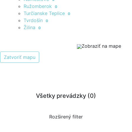
Ružomberok
0
Turčianske Teplice
0
Tvrdošín
0
Žilina
0
Zobraziť na mape
Zatvoriť mapu
Všetky prevádzky (
0
)
Rozširený filter