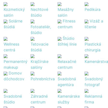
Kozmetický
Nechtové
Masážny
Pedikúra
salón
štúdio
salón
Solárne
Fitness
Vizáž a
štúdiá
Fotoateliér,
centrum
líčenie
štúdio
Štúdio
Wellness
Tetovacie
štíhlej línie
Plastická
centrá
štúdiá
chirurgia
Permanentný
Krajčírske
Relaxačné
Kamenárstv
makeup
salóny
centrum
Domov
dôchodcov
Pohrebníctva
Svadobná
Svadobný
agentúra
fotograf
Svadobné
Záhradné
Kamenárske
Reklamná
štúdio
centrum
služby
firma