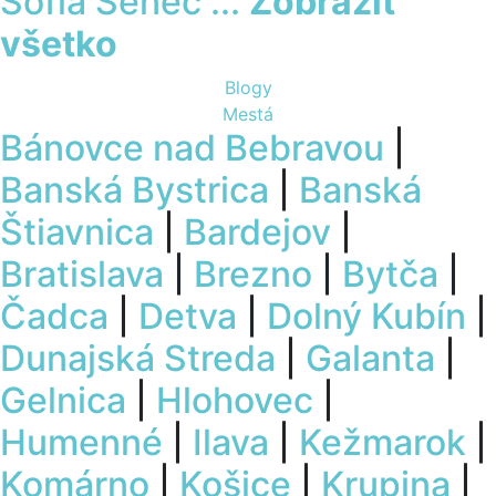
Sofia Senec
...
Zobraziť
všetko
Blogy
Mestá
Bánovce nad Bebravou
|
Banská Bystrica
|
Banská
Štiavnica
|
Bardejov
|
Bratislava
|
Brezno
|
Bytča
|
Čadca
|
Detva
|
Dolný Kubín
|
Dunajská Streda
|
Galanta
|
Gelnica
|
Hlohovec
|
Humenné
|
Ilava
|
Kežmarok
|
Komárno
|
Košice
|
Krupina
|