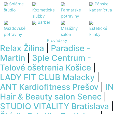
Solárne
Pánske
štúdio
Kozmetické
Farmárske
kaderníctva
služby
potraviny
Barber
Gazdovské
Masážny
Estetické
potraviny
salón
klinky
Prevádzky
Relax Žilina
|
Paradise -
Martin
|
3ple Centrum -
Telové ošetrenia Košice
|
LADY FIT CLUB Malacky
|
ANT Kardiofitness Prešov
|
IN
Hair & Beauty salon Senec
|
STUDIO VITALITY Bratislava
|