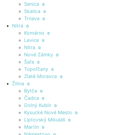
Senica
0
Skalica
0
Trnava
0
Nitra
0
Komárno
0
Levice
0
Nitra
0
Nové Zámky
0
Šaľa
0
Topoľčany
0
Zlaté Moravce
0
Žilina
0
Bytča
0
Čadca
0
Dolný Kubín
0
Kysucké Nové Mesto
0
Liptovský Mikuláš
0
Martin
0
Námestovo
0