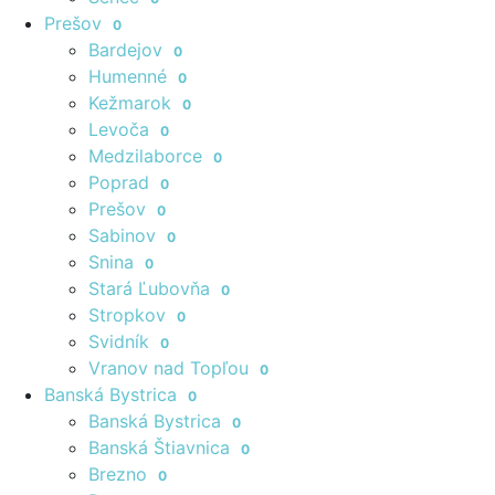
Prešov
0
Bardejov
0
Humenné
0
Kežmarok
0
Levoča
0
Medzilaborce
0
Poprad
0
Prešov
0
Sabinov
0
Snina
0
Stará Ľubovňa
0
Stropkov
0
Svidník
0
Vranov nad Topľou
0
Banská Bystrica
0
Banská Bystrica
0
Banská Štiavnica
0
Brezno
0