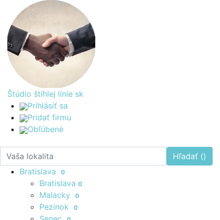
Štúdio štíhlej línie
sk
Prihlásiť sa
Pridať firmu
Obľúbené
Hľadať (
)
Bratislava
0
Bratislava
0
Malacky
0
Pezinok
0
Senec
0