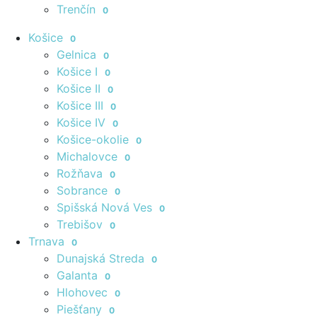
Trenčín
0
Košice
0
Gelnica
0
Košice I
0
Košice II
0
Košice III
0
Košice IV
0
Košice-okolie
0
Michalovce
0
Rožňava
0
Sobrance
0
Spišská Nová Ves
0
Trebišov
0
Trnava
0
Dunajská Streda
0
Galanta
0
Hlohovec
0
Piešťany
0