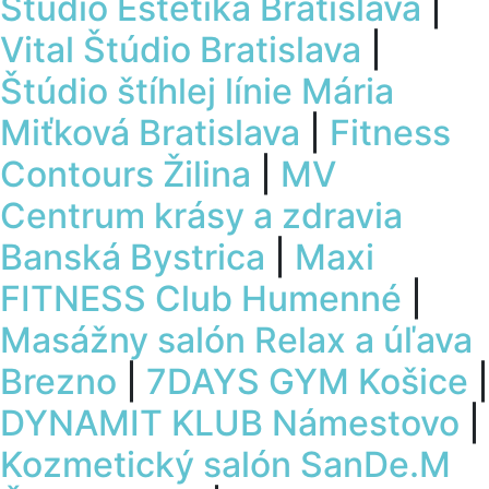
Štúdio Estetika Bratislava
|
Vital Štúdio Bratislava
|
Štúdio štíhlej línie Mária
Miťková Bratislava
|
Fitness
Contours Žilina
|
MV
Centrum krásy a zdravia
Banská Bystrica
|
Maxi
FITNESS Club Humenné
|
Masážny salón Relax a úľava
Brezno
|
7DAYS GYM Košice
|
DYNAMIT KLUB Námestovo
|
Kozmetický salón SanDe.M