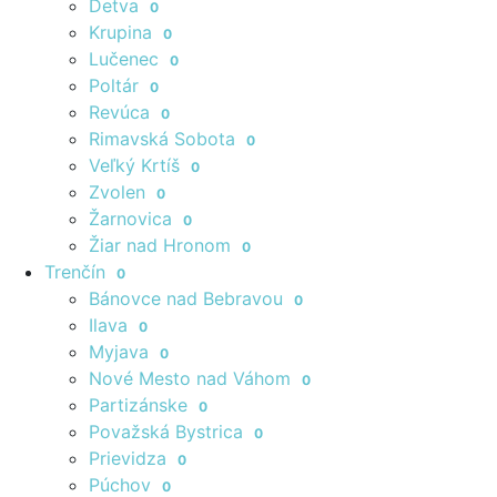
Detva
0
Krupina
0
Lučenec
0
Poltár
0
Revúca
0
Rimavská Sobota
0
Veľký Krtíš
0
Zvolen
0
Žarnovica
0
Žiar nad Hronom
0
Trenčín
0
Bánovce nad Bebravou
0
Ilava
0
Myjava
0
Nové Mesto nad Váhom
0
Partizánske
0
Považská Bystrica
0
Prievidza
0
Púchov
0