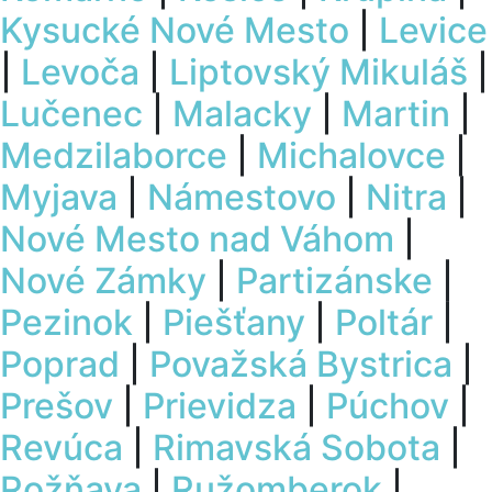
Kysucké Nové Mesto
|
Levice
|
Levoča
|
Liptovský Mikuláš
|
Lučenec
|
Malacky
|
Martin
|
Medzilaborce
|
Michalovce
|
Myjava
|
Námestovo
|
Nitra
|
Nové Mesto nad Váhom
|
Nové Zámky
|
Partizánske
|
Pezinok
|
Piešťany
|
Poltár
|
Poprad
|
Považská Bystrica
|
Prešov
|
Prievidza
|
Púchov
|
Revúca
|
Rimavská Sobota
|
Rožňava
|
Ružomberok
|