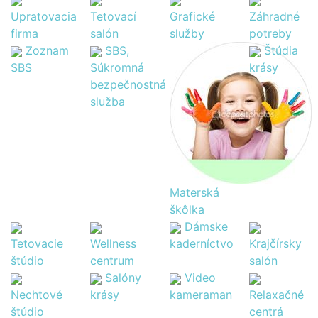
Upratovacia
Tetovací
Grafické
Záhradné
firma
salón
služby
potreby
Zoznam
SBS,
Štúdia
SBS
Súkromná
krásy
bezpečnostná
služba
Materská
škôlka
Dámske
Tetovacie
Wellness
kaderníctvo
Krajčírsky
štúdio
centrum
salón
Salóny
Video
Nechtové
krásy
kameraman
Relaxačné
štúdio
centrá