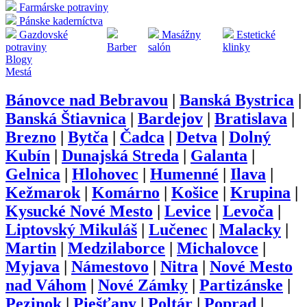
Farmárske potraviny
Pánske kaderníctva
Gazdovské
Masážny
Estetické
potraviny
Barber
salón
klinky
Blogy
Mestá
Bánovce nad Bebravou
|
Banská Bystrica
|
Banská Štiavnica
|
Bardejov
|
Bratislava
|
Brezno
|
Bytča
|
Čadca
|
Detva
|
Dolný
Kubín
|
Dunajská Streda
|
Galanta
|
Gelnica
|
Hlohovec
|
Humenné
|
Ilava
|
Kežmarok
|
Komárno
|
Košice
|
Krupina
|
Kysucké Nové Mesto
|
Levice
|
Levoča
|
Liptovský Mikuláš
|
Lučenec
|
Malacky
|
Martin
|
Medzilaborce
|
Michalovce
|
Myjava
|
Námestovo
|
Nitra
|
Nové Mesto
nad Váhom
|
Nové Zámky
|
Partizánske
|
Pezinok
|
Piešťany
|
Poltár
|
Poprad
|