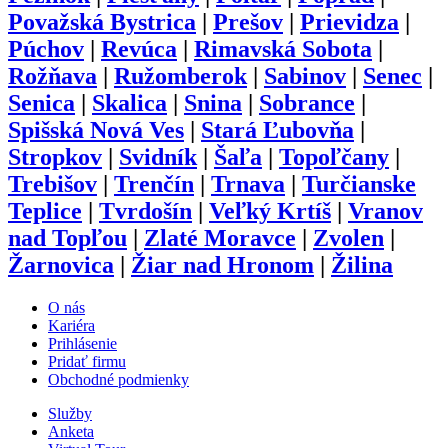
Považská Bystrica
|
Prešov
|
Prievidza
|
Púchov
|
Revúca
|
Rimavská Sobota
|
Rožňava
|
Ružomberok
|
Sabinov
|
Senec
|
Senica
|
Skalica
|
Snina
|
Sobrance
|
Spišská Nová Ves
|
Stará Ľubovňa
|
Stropkov
|
Svidník
|
Šaľa
|
Topoľčany
|
Trebišov
|
Trenčín
|
Trnava
|
Turčianske
Teplice
|
Tvrdošín
|
Veľký Krtíš
|
Vranov
nad Topľou
|
Zlaté Moravce
|
Zvolen
|
Žarnovica
|
Žiar nad Hronom
|
Žilina
O nás
Kariéra
Prihlásenie
Pridať firmu
Obchodné podmienky
Služby
Anketa