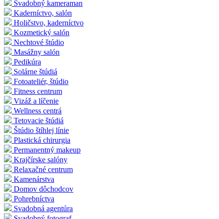
Svadobný kameraman
Kaderníctvo, salón
Holičstvo, kaderníctvo
Kozmetický salón
Nechtové štúdio
Masážny salón
Pedikúra
Solárne štúdiá
Fotoateliér, štúdio
Fitness centrum
Vizáž a líčenie
Wellness centrá
Tetovacie štúdiá
Štúdio štíhlej línie
Plastická chirurgia
Permanentný makeup
Krajčírske salóny
Relaxačné centrum
Kamenárstva
Domov dôchodcov
Pohrebníctva
Svadobná agentúra
Svadobný fotograf