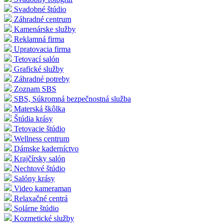
Svadobné štúdio
Záhradné centrum
Kamenárske služby
Reklamná firma
Upratovacia firma
Tetovací salón
Grafické služby
Záhradné potreby
Zoznam SBS
SBS, Súkromná bezpečnostná služba
Materská škôlka
Štúdia krásy
Tetovacie štúdio
Wellness centrum
Dámske kaderníctvo
Krajčírsky salón
Nechtové štúdio
Salóny krásy
Video kameraman
Relaxačné centrá
Solárne štúdio
Kozmetické služby