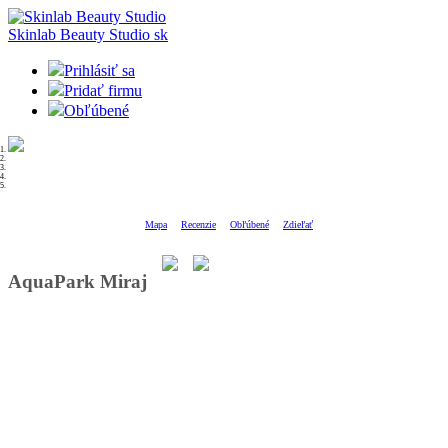
Skinlab Beauty Studio
sk
Prihlásiť sa
Pridať firmu
Obľúbené
Mapa
Recenzie
Obľúbené
Zdieľať
AquaPark Miraj