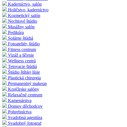
Kaderníctvo, salón
Holičstvo, kaderníctvo
Kozmetický salón
Nechtové štúdio
Masážny salón
Pedikúra
Solárne štúdiá
Fotoateliér, štúdio
Fitness centrum
Vizáž a líčenie
Wellness centrá
Tetovacie štúdiá
Štúdio štíhlej línie
Plastická chirurgia
Permanentný makeup
Krajčírske salóny
Relaxačné centrum
Kamenárstva
Domov dôchodcov
Pohrebníctva
Svadobná agentúra
Svadobný fotograf