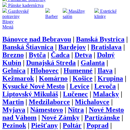
Pánske kaderníctva
Gazdovské
Masážny
Estetické
potraviny
Barber
salón
klinky
Blogy
Mestá
Bánovce nad Bebravou
|
Banská Bystrica
|
Banská Štiavnica
|
Bardejov
|
Bratislava
|
Brezno
|
Bytča
|
Čadca
|
Detva
|
Dolný
Kubín
|
Dunajská Streda
|
Galanta
|
Gelnica
|
Hlohovec
|
Humenné
|
Ilava
|
Kežmarok
|
Komárno
|
Košice
|
Krupina
|
Kysucké Nové Mesto
|
Levice
|
Levoča
|
Liptovský Mikuláš
|
Lučenec
|
Malacky
|
Martin
|
Medzilaborce
|
Michalovce
|
Myjava
|
Námestovo
|
Nitra
|
Nové Mesto
nad Váhom
|
Nové Zámky
|
Partizánske
|
Pezinok
|
Piešťany
|
Poltár
|
Poprad
|