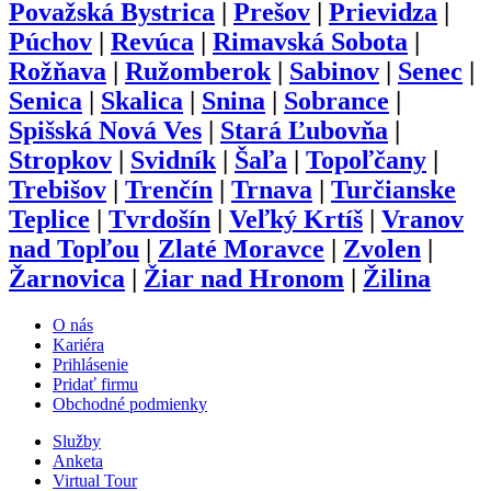
Považská Bystrica
|
Prešov
|
Prievidza
|
Púchov
|
Revúca
|
Rimavská Sobota
|
Rožňava
|
Ružomberok
|
Sabinov
|
Senec
|
Senica
|
Skalica
|
Snina
|
Sobrance
|
Spišská Nová Ves
|
Stará Ľubovňa
|
Stropkov
|
Svidník
|
Šaľa
|
Topoľčany
|
Trebišov
|
Trenčín
|
Trnava
|
Turčianske
Teplice
|
Tvrdošín
|
Veľký Krtíš
|
Vranov
nad Topľou
|
Zlaté Moravce
|
Zvolen
|
Žarnovica
|
Žiar nad Hronom
|
Žilina
O nás
Kariéra
Prihlásenie
Pridať firmu
Obchodné podmienky
Služby
Anketa
Virtual Tour