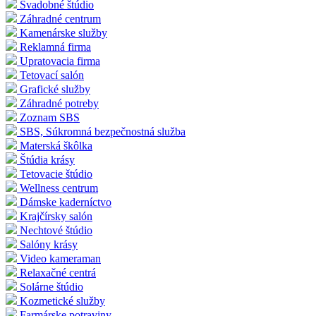
Svadobné štúdio
Záhradné centrum
Kamenárske služby
Reklamná firma
Upratovacia firma
Tetovací salón
Grafické služby
Záhradné potreby
Zoznam SBS
SBS, Súkromná bezpečnostná služba
Materská škôlka
Štúdia krásy
Tetovacie štúdio
Wellness centrum
Dámske kaderníctvo
Krajčírsky salón
Nechtové štúdio
Salóny krásy
Video kameraman
Relaxačné centrá
Solárne štúdio
Kozmetické služby
Farmárske potraviny