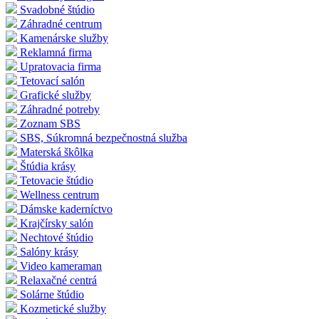
Svadobné štúdio
Záhradné centrum
Kamenárske služby
Reklamná firma
Upratovacia firma
Tetovací salón
Grafické služby
Záhradné potreby
Zoznam SBS
SBS, Súkromná bezpečnostná služba
Materská škôlka
Štúdia krásy
Tetovacie štúdio
Wellness centrum
Dámske kaderníctvo
Krajčírsky salón
Nechtové štúdio
Salóny krásy
Video kameraman
Relaxačné centrá
Solárne štúdio
Kozmetické služby