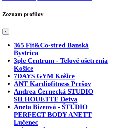
Zoznam profilov
×
365 Fit&Co-stred Banská
Bystrica
3ple Centrum - Telové ošetrenia
Košice
7DAYS GYM Košice
ANT Kardiofitness Prešov
Andrea Černecká STUDIO
SILHOUETTE Detva
Aneta Bizeová - ŠTÚDIO
PERFECT BODY ANETT
Lučenec