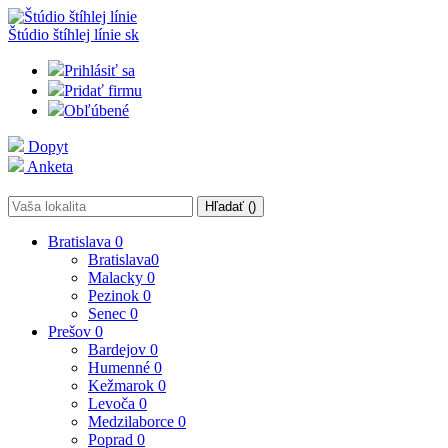
Štúdio štíhlej línie
sk
Prihlásiť sa
Pridať firmu
Obľúbené
Dopyt
Anketa
Hľadať (
)
Bratislava
0
Bratislava
0
Malacky
0
Pezinok
0
Senec
0
Prešov
0
Bardejov
0
Humenné
0
Kežmarok
0
Levoča
0
Medzilaborce
0
Poprad
0