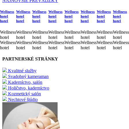
NAJNOVŠIE PREVÁDZKY
Wellness
Wellness
Wellness
Wellness
Wellness
Wellness
Wellness
Wellness
hotel
hotel
hotel
hotel
hotel
hotel
hotel
hotel
hotel
hotel
hotel
hotel
hotel
hotel
hotel
hotel
Wellness
Wellness
Wellness
Wellness
Wellness
Wellness
Wellness
Wellness
hotel
hotel
hotel
hotel
hotel
hotel
hotel
hotel
Wellness
Wellness
Wellness
Wellness
Wellness
Wellness
Wellness
Wellness
hotel
hotel
hotel
hotel
hotel
hotel
hotel
hotel
PARTNERSKÉ STRÁNKY
Kvalitné služby
Svadobný kameraman
Kaderníctvo, salón
Holičstvo, kaderníctvo
Kozmetický salón
Nechtové štúdio