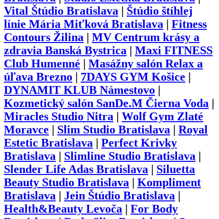
Vital Štúdio Bratislava
|
Štúdio štíhlej
línie Mária Miťková Bratislava
|
Fitness
Contours Žilina
|
MV Centrum krásy a
zdravia Banská Bystrica
|
Maxi FITNESS
Club Humenné
|
Masážny salón Relax a
úľava Brezno
|
7DAYS GYM Košice
|
DYNAMIT KLUB Námestovo
|
Kozmetický salón SanDe.M Čierna Voda
|
Miracles Studio Nitra
|
Wolf Gym Zlaté
Moravce
|
Slim Studio Bratislava
|
Royal
Estetic Bratislava
|
Perfect Krivky
Bratislava
|
Slimline Studio Bratislava
|
Slender Life Adas Bratislava
|
Siluetta
Beauty Studio Bratislava
|
Kompliment
Bratislava
|
Jein Štúdio Bratislava
|
Health&Beauty Levoča
|
For Body