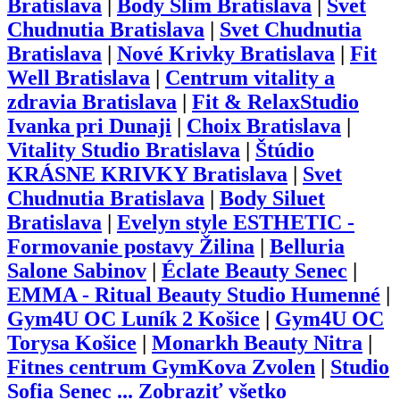
Bratislava
|
Body Slim Bratislava
|
Svet
Chudnutia Bratislava
|
Svet Chudnutia
Bratislava
|
Nové Krivky Bratislava
|
Fit
Well Bratislava
|
Centrum vitality a
zdravia Bratislava
|
Fit & RelaxStudio
Ivanka pri Dunaji
|
Choix Bratislava
|
Vitality Studio Bratislava
|
Štúdio
KRÁSNE KRIVKY Bratislava
|
Svet
Chudnutia Bratislava
|
Body Siluet
Bratislava
|
Evelyn style ESTHETIC -
Formovanie postavy Žilina
|
Belluria
Salone Sabinov
|
Éclate Beauty Senec
|
EMMA - Ritual Beauty Studio Humenné
|
Gym4U OC Luník 2 Košice
|
Gym4U OC
Torysa Košice
|
Monarkh Beauty Nitra
|
Fitnes centrum GymKova Zvolen
|
Studio
Sofia Senec
...
Zobraziť všetko