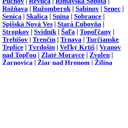
Púchov
|
Revúca
|
Rimavská Sobota
|
Rožňava
|
Ružomberok
|
Sabinov
|
Senec
|
Senica
|
Skalica
|
Snina
|
Sobrance
|
Spišská Nová Ves
|
Stará Ľubovňa
|
Stropkov
|
Svidník
|
Šaľa
|
Topoľčany
|
Trebišov
|
Trenčín
|
Trnava
|
Turčianske
Teplice
|
Tvrdošín
|
Veľký Krtíš
|
Vranov
nad Topľou
|
Zlaté Moravce
|
Zvolen
|
Žarnovica
|
Žiar nad Hronom
|
Žilina
O nás
Kariéra
Prihlásenie
Pridať firmu
Obchodné podmienky
Služby
Anketa
Virtual Tour
Dopyt
Internetová stránka