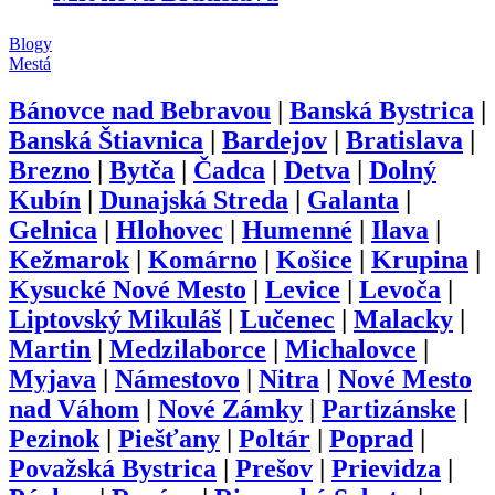
Blogy
Mestá
Bánovce nad Bebravou
|
Banská Bystrica
|
Banská Štiavnica
|
Bardejov
|
Bratislava
|
Brezno
|
Bytča
|
Čadca
|
Detva
|
Dolný
Kubín
|
Dunajská Streda
|
Galanta
|
Gelnica
|
Hlohovec
|
Humenné
|
Ilava
|
Kežmarok
|
Komárno
|
Košice
|
Krupina
|
Kysucké Nové Mesto
|
Levice
|
Levoča
|
Liptovský Mikuláš
|
Lučenec
|
Malacky
|
Martin
|
Medzilaborce
|
Michalovce
|
Myjava
|
Námestovo
|
Nitra
|
Nové Mesto
nad Váhom
|
Nové Zámky
|
Partizánske
|
Pezinok
|
Piešťany
|
Poltár
|
Poprad
|
Považská Bystrica
|
Prešov
|
Prievidza
|