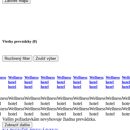
Zatvoriť mapu
Všetky prevádzky (
0
)
Rozširený filter
Zrušiť výber
ness
Wellness
Wellness
Wellness
Wellness
Wellness
Wellness
Wellness
Well
hotel
hotel
hotel
hotel
hotel
hotel
hotel
hotel
hotel
hotel
hotel
hotel
hotel
hotel
hotel
hotel
ness
Wellness
Wellness
Wellness
Wellness
Wellness
Wellness
Wellness
Well
l
hotel
hotel
hotel
hotel
hotel
hotel
hotel
hote
ness
Wellness
Wellness
Wellness
Wellness
Wellness
Wellness
Wellness
Well
l
hotel
hotel
hotel
hotel
hotel
hotel
hotel
hote
Vaším požiadavkám nevyhovuje žiadna prevádzka.
Zobraziť ďalšie