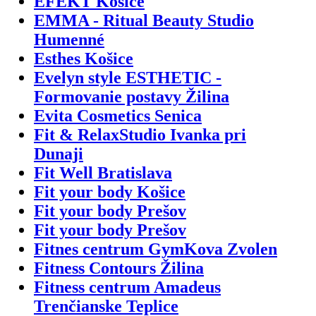
EFEKT Košice
EMMA - Ritual Beauty Studio
Humenné
Esthes Košice
Evelyn style ESTHETIC -
Formovanie postavy Žilina
Evita Cosmetics Senica
Fit & RelaxStudio Ivanka pri
Dunaji
Fit Well Bratislava
Fit your body Košice
Fit your body Prešov
Fit your body Prešov
Fitnes centrum GymKova Zvolen
Fitness Contours Žilina
Fitness centrum Amadeus
Trenčianske Teplice