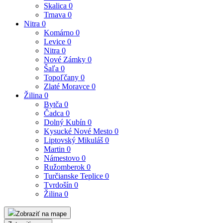
Skalica
0
Trnava
0
Nitra
0
Komárno
0
Levice
0
Nitra
0
Nové Zámky
0
Šaľa
0
Topoľčany
0
Zlaté Moravce
0
Žilina
0
Bytča
0
Čadca
0
Dolný Kubín
0
Kysucké Nové Mesto
0
Liptovský Mikuláš
0
Martin
0
Námestovo
0
Ružomberok
0
Turčianske Teplice
0
Tvrdošín
0
Žilina
0
Zobraziť na mape