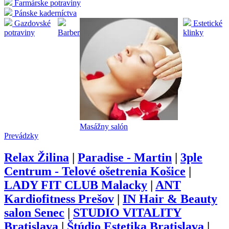
Farmárske potraviny
Pánske kaderníctva
Gazdovské
Estetické
potraviny
Barber
klinky
Masážny salón
Prevádzky
Relax Žilina
|
Paradise - Martin
|
3ple
Centrum - Telové ošetrenia Košice
|
LADY FIT CLUB Malacky
|
ANT
Kardiofitness Prešov
|
IN Hair & Beauty
salon Senec
|
STUDIO VITALITY
Bratislava
|
Štúdio Estetika Bratislava
|