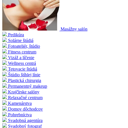
Masážny salón
Pedikúra
Solárne štúdiá
Fotoateliér, štúdio
Fitness centrum
Vizáž a líčenie
Wellness centrá
Tetovacie štúdiá
Štúdio štíhlej línie
Plastická chirurgia
Permanentný makeup
Krajčírske salóny
Relaxačné centrum
Kamenárstva
Domov dôchodcov
Pohrebníctva
Svadobná agentúra
Svadobný fotograf