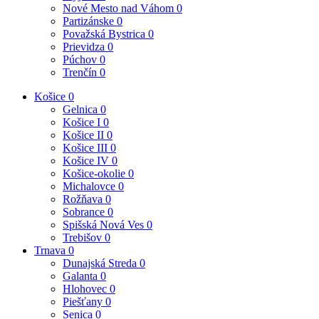
Nové Mesto nad Váhom
0
Partizánske
0
Považská Bystrica
0
Prievidza
0
Púchov
0
Trenčín
0
Košice
0
Gelnica
0
Košice I
0
Košice II
0
Košice III
0
Košice IV
0
Košice-okolie
0
Michalovce
0
Rožňava
0
Sobrance
0
Spišská Nová Ves
0
Trebišov
0
Trnava
0
Dunajská Streda
0
Galanta
0
Hlohovec
0
Piešťany
0
Senica
0