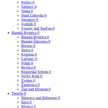
Prešov
0
Sabinov
0
Snina
0
Stará Ľubovňa
0
Stropkov
0
Svidník
0
Vranov nad Topľou
0
Banská Bystrica
0
Banská Bystrica
0
Banská Štiavnica
0
Brezno
0
Detva
0
Krupina
0
Lučenec
0
Poltár
0
Revúca
0
Rimavská Sobota
0
Veľký Krtíš
0
Zvolen
0
Žarnovica
0
Žiar nad Hronom
0
Trenčín
0
Bánovce nad Bebravou
0
Ilava
0
Myjava
0