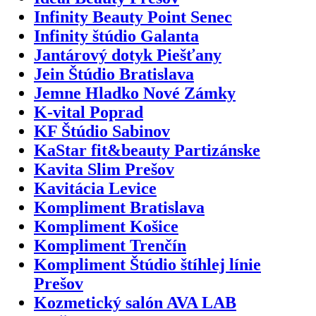
Infinity Beauty Point Senec
Infinity štúdio Galanta
Jantárový dotyk Piešťany
Jein Štúdio Bratislava
Jemne Hladko Nové Zámky
K-vital Poprad
KF Štúdio Sabinov
KaStar fit&beauty Partizánske
Kavita Slim Prešov
Kavitácia Levice
Kompliment Bratislava
Kompliment Košice
Kompliment Trenčín
Kompliment Štúdio štíhlej línie
Prešov
Kozmetický salón AVA LAB