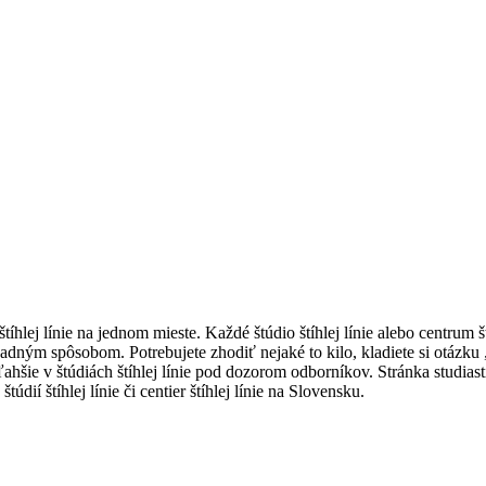
á štíhlej línie na jednom mieste. Každé štúdio štíhlej línie alebo centrum š
adným spôsobom. Potrebujete zhodiť nejaké to kilo, kladiete si otázku 
ahšie v štúdiách štíhlej línie pod dozorom odborníkov. Stránka studias
túdií štíhlej línie či centier štíhlej línie na Slovensku.