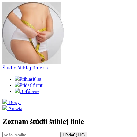
Štúdio štíhlej línie
sk
Prihlásiť sa
Pridať firmu
Obľúbené
Dopyt
Anketa
Zoznam štúdií štíhlej línie
Hľadať (
116
)