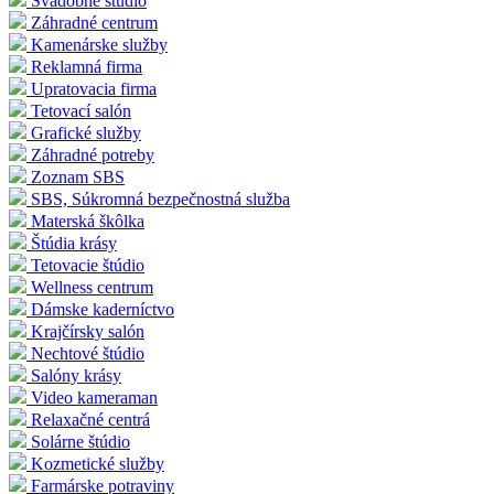
Svadobné štúdio
Záhradné centrum
Kamenárske služby
Reklamná firma
Upratovacia firma
Tetovací salón
Grafické služby
Záhradné potreby
Zoznam SBS
SBS, Súkromná bezpečnostná služba
Materská škôlka
Štúdia krásy
Tetovacie štúdio
Wellness centrum
Dámske kaderníctvo
Krajčírsky salón
Nechtové štúdio
Salóny krásy
Video kameraman
Relaxačné centrá
Solárne štúdio
Kozmetické služby
Farmárske potraviny