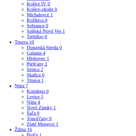
Košice IV
0
Košice-okolie
0
Michalovce
1
Rožňava
0
Sobrance
0
Spišská Nová Ves
1
Trebišov
0
Trnava
10
Dunajská Streda
0
Galanta
4
Hlohovec
1
Piešťany
2
Senica
2
Skalica
0
Trnava
1
Nitra
7
Komárno
0
Levice
1
Nitra
4
Nové Zámky
1
Šaľa
0
Topoľčany
0
Zlaté Moravce
1
Žilina
16
Bytča
1