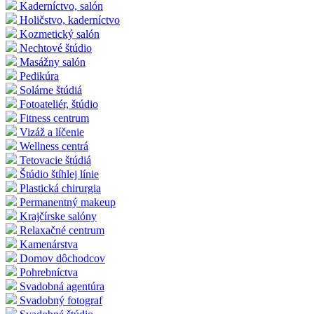
Kaderníctvo, salón
Holičstvo, kaderníctvo
Kozmetický salón
Nechtové štúdio
Masážny salón
Pedikúra
Solárne štúdiá
Fotoateliér, štúdio
Fitness centrum
Vizáž a líčenie
Wellness centrá
Tetovacie štúdiá
Štúdio štíhlej línie
Plastická chirurgia
Permanentný makeup
Krajčírske salóny
Relaxačné centrum
Kamenárstva
Domov dôchodcov
Pohrebníctva
Svadobná agentúra
Svadobný fotograf