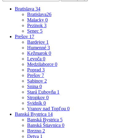
Bratislava
34
Bratislava
26
Malacky
0
Pezinok
3
Senec
5
Prešov
17
Bardejov
1
Humenné
3
Kežmarok
0
Levoča
0
Medzilaborce
0
Poprad
3
Prešov
7
Sabinov
2
Snina
0
Stará Ľubovňa
1
Stropkov
0
Svidník
0
Vranov nad Topľou
0
Banská Bystrica
14
Banská Bystrica
5
Banská Štiavnica
0
Brezno
2
Detva
1