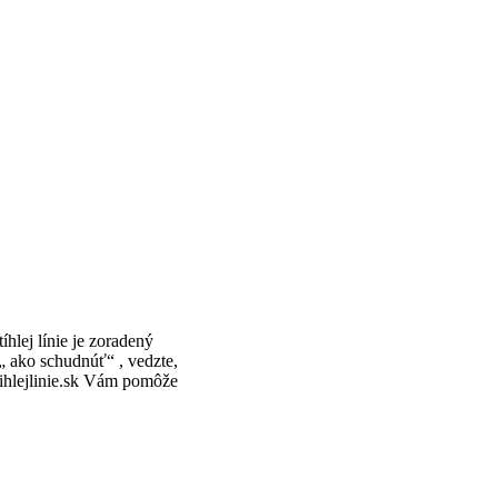
tíhlej línie je zoradený
„ ako schudnúť“ , vedzte,
tihlejlinie.sk Vám pomôže