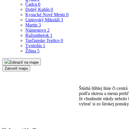
Čadca
0
Dolný Kubín
0
Kysucké Nové Mesto
0
Liptovský Mikuláš
3
Martin
3
Námestovo
2
Ružomberok
1
Turčianske Teplice
0
Tvrdošín
1
Žilina
5
Zobraziť na mape
Zatvoriť mapu
Štúdiá štíhlej línie či centr
podľa okresu a mesta prehľ
že chudnutie nikdy nebolo ľ
vybrať si zo širokej ponuky š