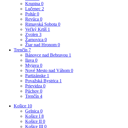
Krupina
0
Lučenec
2
Poltár
0
Revúca
0
Rimavská Sobota
0
Veľký Krtíš
1
Zvolen
3
Žarnovica
0
Žiar nad Hronom
0
Trenčín
7
Bánovce nad Bebravou
1
Ilava
0
Myjava
0
Nové Mesto nad Váhom
0
Partizánske
1
Považská Bystrica
1
Prievidza
0
Púchov
0
Trenčín
4
Košice
10
Gelnica
0
Košice I
8
Košice II
0
Košice III
0