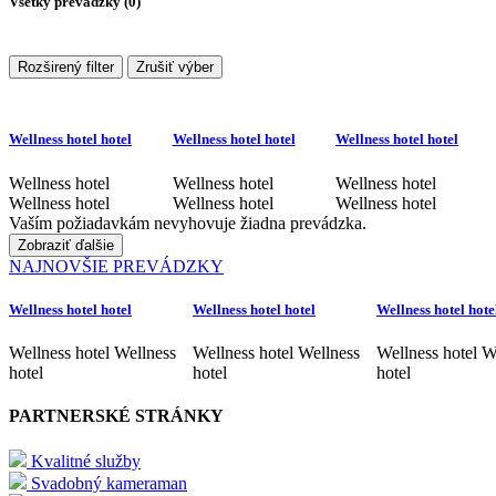
Všetky prevádzky (
0
)
Rozširený filter
Zrušiť výber
Wellness hotel hotel
Wellness hotel hotel
Wellness hotel hotel
Wellness hotel
Wellness hotel
Wellness hotel
Wellness hotel
Wellness hotel
Wellness hotel
Vaším požiadavkám nevyhovuje žiadna prevádzka.
Zobraziť ďalšie
NAJNOVŠIE PREVÁDZKY
Wellness hotel hotel
Wellness hotel hotel
Wellness hotel hote
Wellness hotel Wellness
Wellness hotel Wellness
Wellness hotel W
hotel
hotel
hotel
PARTNERSKÉ STRÁNKY
Kvalitné služby
Svadobný kameraman