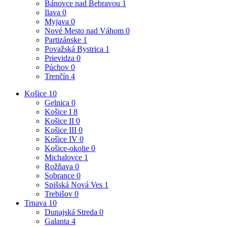
Bánovce nad Bebravou
1
Ilava
0
Myjava
0
Nové Mesto nad Váhom
0
Partizánske
1
Považská Bystrica
1
Prievidza
0
Púchov
0
Trenčín
4
Košice
10
Gelnica
0
Košice I
8
Košice II
0
Košice III
0
Košice IV
0
Košice-okolie
0
Michalovce
1
Rožňava
0
Sobrance
0
Spišská Nová Ves
1
Trebišov
0
Trnava
10
Dunajská Streda
0
Galanta
4