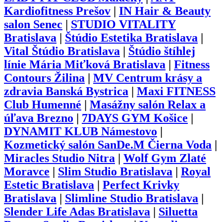
Kardiofitness Prešov
|
IN Hair & Beauty
salon Senec
|
STUDIO VITALITY
Bratislava
|
Štúdio Estetika Bratislava
|
Vital Štúdio Bratislava
|
Štúdio štíhlej
línie Mária Miťková Bratislava
|
Fitness
Contours Žilina
|
MV Centrum krásy a
zdravia Banská Bystrica
|
Maxi FITNESS
Club Humenné
|
Masážny salón Relax a
úľava Brezno
|
7DAYS GYM Košice
|
DYNAMIT KLUB Námestovo
|
Kozmetický salón SanDe.M Čierna Voda
|
Miracles Studio Nitra
|
Wolf Gym Zlaté
Moravce
|
Slim Studio Bratislava
|
Royal
Estetic Bratislava
|
Perfect Krivky
Bratislava
|
Slimline Studio Bratislava
|
Slender Life Adas Bratislava
|
Siluetta