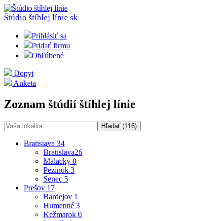
Štúdio štíhlej línie
sk
Prihlásiť sa
Pridať firmu
Obľúbené
Dopyt
Anketa
Zoznam štúdií štíhlej línie
Hľadať (
116
)
Bratislava
34
Bratislava
26
Malacky
0
Pezinok
3
Senec
5
Prešov
17
Bardejov
1
Humenné
3
Kežmarok
0