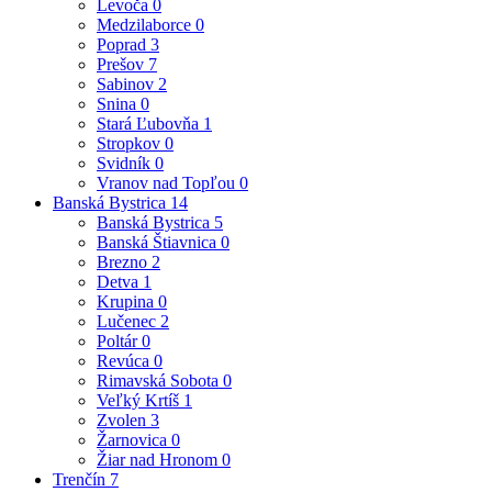
Levoča
0
Medzilaborce
0
Poprad
3
Prešov
7
Sabinov
2
Snina
0
Stará Ľubovňa
1
Stropkov
0
Svidník
0
Vranov nad Topľou
0
Banská Bystrica
14
Banská Bystrica
5
Banská Štiavnica
0
Brezno
2
Detva
1
Krupina
0
Lučenec
2
Poltár
0
Revúca
0
Rimavská Sobota
0
Veľký Krtíš
1
Zvolen
3
Žarnovica
0
Žiar nad Hronom
0
Trenčín
7