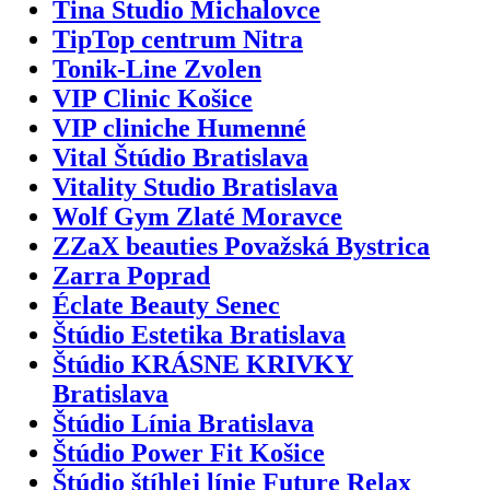
Tina Studio Michalovce
TipTop centrum Nitra
Tonik-Line Zvolen
VIP Clinic Košice
VIP cliniche Humenné
Vital Štúdio Bratislava
Vitality Studio Bratislava
Wolf Gym Zlaté Moravce
ZZaX beauties Považská Bystrica
Zarra Poprad
Éclate Beauty Senec
Štúdio Estetika Bratislava
Štúdio KRÁSNE KRIVKY
Bratislava
Štúdio Línia Bratislava
Štúdio Power Fit Košice
Štúdio štíhlej línie Future Relax