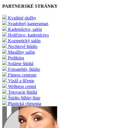
PARTNERSKÉ STRÁNKY
Kvalitné služby
Svadobný kameraman
Kaderníctvo, salón
Holičstvo, kaderníctvo
Kozmetický salón
Nechtové štúdio
Masážny salón
Pedikúra
Solárne štúdiá
Fotoateliér, štúdio
Fitness centrum
Vizáž a líčenie
Wellness centrá
Tetovacie štúdiá
Štúdio štíhlej línie
Plastická chirurgia