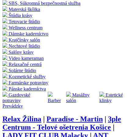
SBS, Súkromná bezpečnostná služba
Materská škôlka
Štúdia krásy
Tetovacie štúdio
Wellness centrum
Dámske kaderníctvo
Krajčírsky salón
Nechtové štúdio
Salóny krásy
Video kameraman
Relaxačné centrá
Solárne štúdio
Kozmetické služby
Farmárske potraviny
Pánske kaderníctva
Gazdovské
Masážny
Estetické
potraviny
Barber
salón
klinky
Prevádzky
Relax Žilina
|
Paradise - Martin
|
3ple
Centrum - Telové ošetrenia Košice
|
LADY FIT CLUB Malacky
|
ANT