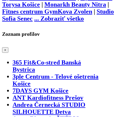
Torysa Košice
|
Monarkh Beauty Nitra
|
Fitnes centrum GymKova Zvolen
|
Studio
Sofia Senec
...
Zobraziť všetko
Zoznam profilov
×
365 Fit&Co-stred Banská
Bystrica
3ple Centrum - Telové ošetrenia
Košice
7DAYS GYM Košice
ANT Kardiofitness Prešov
Andrea Černecká STUDIO
SILHOUETTE Detva