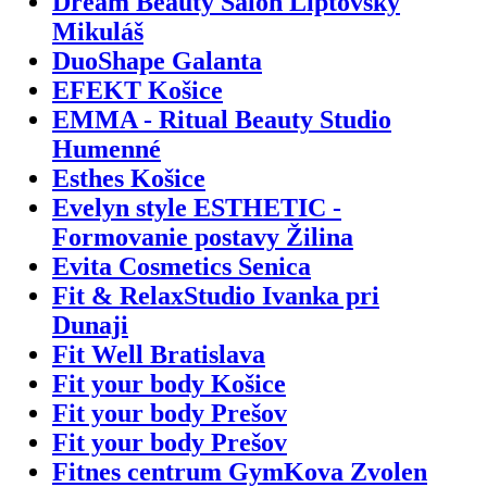
Dream Beauty Salon Liptovský
Mikuláš
DuoShape Galanta
EFEKT Košice
EMMA - Ritual Beauty Studio
Humenné
Esthes Košice
Evelyn style ESTHETIC -
Formovanie postavy Žilina
Evita Cosmetics Senica
Fit & RelaxStudio Ivanka pri
Dunaji
Fit Well Bratislava
Fit your body Košice
Fit your body Prešov
Fit your body Prešov
Fitnes centrum GymKova Zvolen