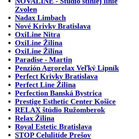
NOVALINE - Štúdio štíhlej línie
Zvolen
Nadax Limbach
Nové Krivky Bratislava
OxiLine Nitra
OxiLine Žilina
OxiLine Žilina
Paradise - Martin
Penzión Agrorelax Veľký Lipník
Perfect Krivky Bratislava
Perfect Line Žilina
Perfection Banská Bystrica
Prestige Esthetic Center Košice
RELAX štúdio Ružomberok
Relax Žilina
Royal Estetic Bratislava
STOP Celulitíde Prešov