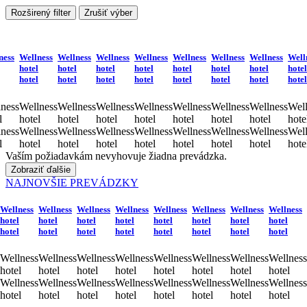
Rozširený filter
Zrušiť výber
ness
Wellness
Wellness
Wellness
Wellness
Wellness
Wellness
Wellness
Well
hotel
hotel
hotel
hotel
hotel
hotel
hotel
hotel
hotel
hotel
hotel
hotel
hotel
hotel
hotel
hotel
ness
Wellness
Wellness
Wellness
Wellness
Wellness
Wellness
Wellness
Well
l
hotel
hotel
hotel
hotel
hotel
hotel
hotel
hote
ness
Wellness
Wellness
Wellness
Wellness
Wellness
Wellness
Wellness
Well
l
hotel
hotel
hotel
hotel
hotel
hotel
hotel
hote
Vaším požiadavkám nevyhovuje žiadna prevádzka.
Zobraziť ďalšie
NAJNOVŠIE PREVÁDZKY
Wellness
Wellness
Wellness
Wellness
Wellness
Wellness
Wellness
Wellness
hotel
hotel
hotel
hotel
hotel
hotel
hotel
hotel
hotel
hotel
hotel
hotel
hotel
hotel
hotel
hotel
Wellness
Wellness
Wellness
Wellness
Wellness
Wellness
Wellness
Wellness
hotel
hotel
hotel
hotel
hotel
hotel
hotel
hotel
Wellness
Wellness
Wellness
Wellness
Wellness
Wellness
Wellness
Wellness
hotel
hotel
hotel
hotel
hotel
hotel
hotel
hotel