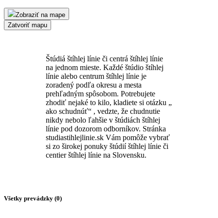
Zobraziť na mape
Zatvoriť mapu
Štúdiá štíhlej línie či centrá štíhlej línie
na jednom mieste. Každé štúdio štíhlej
línie alebo centrum štíhlej línie je
zoradený podľa okresu a mesta
prehľadným spôsobom. Potrebujete
zhodiť nejaké to kilo, kladiete si otázku „
ako schudnúť“ , vedzte, že chudnutie
nikdy nebolo ľahšie v štúdiách štíhlej
línie pod dozorom odborníkov. Stránka
studiastihlejlinie.sk Vám pomôže vybrať
si zo širokej ponuky štúdií štíhlej línie či
centier štíhlej línie na Slovensku.
Všetky prevádzky (
0
)