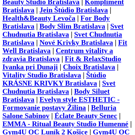
Beauty Studio Bratislava
|
Kompliment
Bratislava
|
Jein Štúdio Bratislava
|
Health&Beauty Levoča
|
For Body
Bratislava
|
Body Slim Bratislava
|
Svet
Chudnutia Bratislava
|
Svet Chudnutia
Bratislava
|
Nové Krivky Bratislava
|
Fit
Well Bratislava
|
Centrum vitality a
zdravia Bratislava
|
Fit & RelaxStudio
Ivanka pri Dunaji
|
Choix Bratislava
|
Vitality Studio Bratislava
|
Štúdio
KRÁSNE KRIVKY Bratislava
|
Svet
Chudnutia Bratislava
|
Body Siluet
Bratislava
|
Evelyn style ESTHETIC -
Formovanie postavy Žilina
|
Belluria
Salone Sabinov
|
Éclate Beauty Senec
|
EMMA - Ritual Beauty Studio Humenné
|
Gym4U OC Luník 2 Košice
|
Gym4U OC