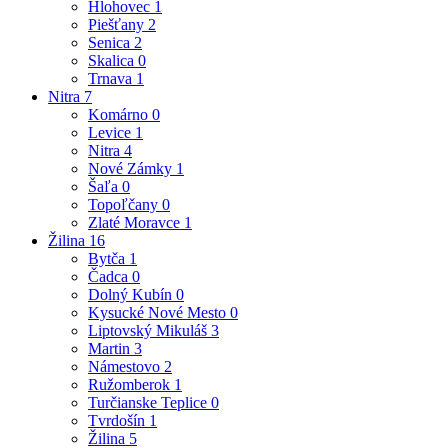
Hlohovec
1
Piešťany
2
Senica
2
Skalica
0
Trnava
1
Nitra
7
Komárno
0
Levice
1
Nitra
4
Nové Zámky
1
Šaľa
0
Topoľčany
0
Zlaté Moravce
1
Žilina
16
Bytča
1
Čadca
0
Dolný Kubín
0
Kysucké Nové Mesto
0
Liptovský Mikuláš
3
Martin
3
Námestovo
2
Ružomberok
1
Turčianske Teplice
0
Tvrdošín
1
Žilina
5