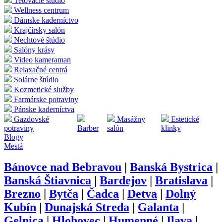
Tetovacie štúdio
Wellness centrum
Dámske kaderníctvo
Krajčírsky salón
Nechtové štúdio
Salóny krásy
Video kameraman
Relaxačné centrá
Solárne štúdio
Kozmetické služby
Farmárske potraviny
Pánske kaderníctva
Gazdovské
Masážny
Estetické
potraviny
Barber
salón
klinky
Blogy
Mestá
Bánovce nad Bebravou
|
Banská Bystrica
|
Banská Štiavnica
|
Bardejov
|
Bratislava
|
Brezno
|
Bytča
|
Čadca
|
Detva
|
Dolný
Kubín
|
Dunajská Streda
|
Galanta
|
Gelnica
|
Hlohovec
|
Humenné
|
Ilava
|