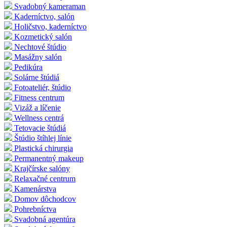
Svadobný kameraman
Kaderníctvo, salón
Holičstvo, kaderníctvo
Kozmetický salón
Nechtové štúdio
Masážny salón
Pedikúra
Solárne štúdiá
Fotoateliér, štúdio
Fitness centrum
Vizáž a líčenie
Wellness centrá
Tetovacie štúdiá
Štúdio štíhlej línie
Plastická chirurgia
Permanentný makeup
Krajčírske salóny
Relaxačné centrum
Kamenárstva
Domov dôchodcov
Pohrebníctva
Svadobná agentúra