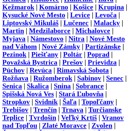
Kežmarok
|
Komárno
|
Košice
|
Krupina
|
Kysucké Nové Mesto
|
Levice
|
Levoča
|
Liptovský Mikuláš
|
Lučenec
|
Malacky
|
Martin
|
Medzilaborce
|
Michalovce
|
Myjava
|
Námestovo
|
Nitra
|
Nové Mesto
nad Váhom
|
Nové Zámky
|
Partizánske
|
Pezinok
|
Piešťany
|
Poltár
|
Poprad
|
Považská Bystrica
|
Prešov
|
Prievidza
|
Púchov
|
Revúca
|
Rimavská Sobota
|
Rožňava
|
Ružomberok
|
Sabinov
|
Senec
|
Senica
|
Skalica
|
Snina
|
Sobrance
|
Spišská Nová Ves
|
Stará Ľubovňa
|
Stropkov
|
Svidník
|
Šaľa
|
Topoľčany
|
Trebišov
|
Trenčín
|
Trnava
|
Turčianske
Teplice
|
Tvrdošín
|
Veľký Krtíš
|
Vranov
nad Topľou
|
Zlaté Moravce
|
Zvolen
|