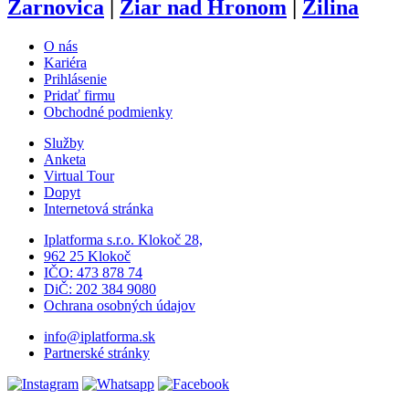
Žarnovica
|
Žiar nad Hronom
|
Žilina
O nás
Kariéra
Prihlásenie
Pridať firmu
Obchodné podmienky
Služby
Anketa
Virtual Tour
Dopyt
Internetová stránka
Iplatforma s.r.o. Klokoč 28,
962 25 Klokoč
IČO: 473 878 74
DiČ: 202 384 9080
Ochrana osobných údajov
info@iplatforma.sk
Partnerské stránky