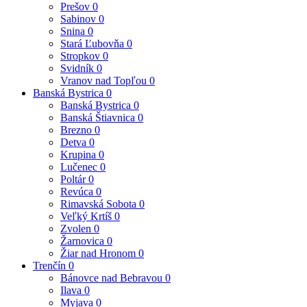
Prešov
0
Sabinov
0
Snina
0
Stará Ľubovňa
0
Stropkov
0
Svidník
0
Vranov nad Topľou
0
Banská Bystrica
0
Banská Bystrica
0
Banská Štiavnica
0
Brezno
0
Detva
0
Krupina
0
Lučenec
0
Poltár
0
Revúca
0
Rimavská Sobota
0
Veľký Krtíš
0
Zvolen
0
Žarnovica
0
Žiar nad Hronom
0
Trenčín
0
Bánovce nad Bebravou
0
Ilava
0
Myjava
0