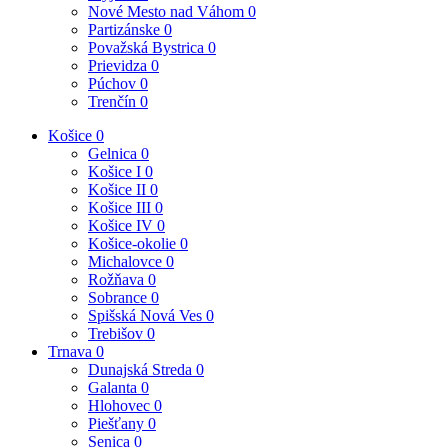
Nové Mesto nad Váhom
0
Partizánske
0
Považská Bystrica
0
Prievidza
0
Púchov
0
Trenčín
0
Košice
0
Gelnica
0
Košice I
0
Košice II
0
Košice III
0
Košice IV
0
Košice-okolie
0
Michalovce
0
Rožňava
0
Sobrance
0
Spišská Nová Ves
0
Trebišov
0
Trnava
0
Dunajská Streda
0
Galanta
0
Hlohovec
0
Piešťany
0
Senica
0