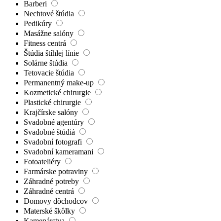
Barberi
Nechtové štúdia
Pedikúry
Masážne salóny
Fitness centrá
Štúdia štíhlej línie
Solárne štúdia
Tetovacie štúdia
Permanentný make-up
Kozmetické chirurgie
Plastické chirurgie
Krajčírske salóny
Svadobné agentúry
Svadobné štúdiá
Svadobní fotografi
Svadobní kameramani
Fotoateliéry
Farmárske potraviny
Záhradné potreby
Záhradné centrá
Domovy dôchodcov
Materské škôlky
Kamenárstva