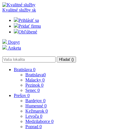
Kvalitné služby
sk
Prihlásiť sa
Pridať firmu
Obľúbené
Dopyt
Anketa
Hľadať (
)
Bratislava
0
Bratislava
0
Malacky
0
Pezinok
0
Senec
0
Prešov
0
Bardejov
0
Humenné
0
Kežmarok
0
Levoča
0
Medzilaborce
0
Poprad
0