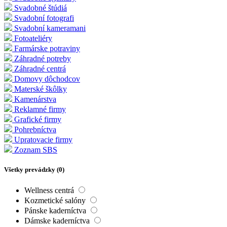
Svadobné štúdiá
Svadobní fotografi
Svadobní kameramani
Fotoateliéry
Farmárske potraviny
Záhradné potreby
Záhradné centrá
Domovy dôchodcov
Materské škôlky
Kamenárstva
Reklamné firmy
Grafické firmy
Pohrebníctva
Upratovacie firmy
Zoznam SBS
Všetky prevádzky (
0
)
Wellness centrá
Kozmetické salóny
Pánske kaderníctva
Dámske kaderníctva