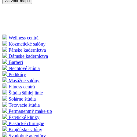
Zatvoriť mapu
Wellness centrá
Kozmetické salóny
Pánske kaderníctva
Dámske kaderníctva
Barberi
Nechtové štúdia
Pedikúry
Masážne salóny
Fitness centrá
Štúdia štíhlej línie
Solárne štúdia
Tetovacie štúdia
Permanentný make-up
Estetické klinky
Plastické chirurgie
Krajčírske salóny
Svadobné agentúry