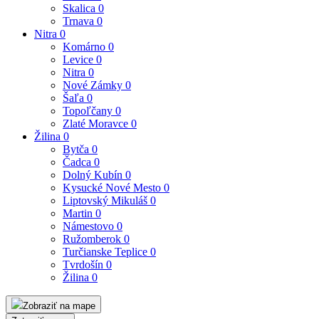
Skalica
0
Trnava
0
Nitra
0
Komárno
0
Levice
0
Nitra
0
Nové Zámky
0
Šaľa
0
Topoľčany
0
Zlaté Moravce
0
Žilina
0
Bytča
0
Čadca
0
Dolný Kubín
0
Kysucké Nové Mesto
0
Liptovský Mikuláš
0
Martin
0
Námestovo
0
Ružomberok
0
Turčianske Teplice
0
Tvrdošín
0
Žilina
0
Zobraziť na mape